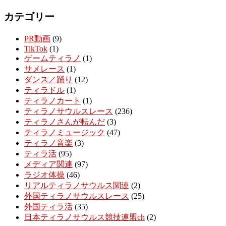
カテゴリー
PR動画
(9)
TikTok
(1)
ゲームティラノ
(1)
サメレース
(1)
ダンス／踊り
(12)
ティラドル
(1)
ティラノカート
(1)
ティラノサウルスレース
(236)
ティラノさんが転んだ
(3)
ティラノミュージック
(47)
ティラノ音楽
(3)
ティラ活
(95)
メディア関連
(97)
ラジオ体操
(46)
リアルティラノサウルス関連
(2)
外国ティラノサウルスレース
(25)
外国ティラ活
(35)
日本ティラノサウルス競技連盟ch
(2)