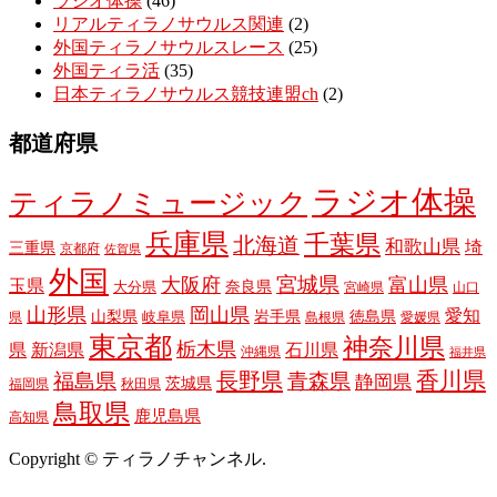
ラジオ体操
(46)
リアルティラノサウルス関連
(2)
外国ティラノサウルスレース
(25)
外国ティラ活
(35)
日本ティラノサウルス競技連盟ch
(2)
都道府県
ラジオ体操
ティラノミュージック
兵庫県
千葉県
北海道
和歌山県
埼
三重県
京都府
佐賀県
外国
宮城県
大阪府
富山県
玉県
奈良県
大分県
宮崎県
山口
山形県
岡山県
愛知
山梨県
岩手県
徳島県
岐阜県
県
島根県
愛媛県
東京都
神奈川県
栃木県
県
新潟県
石川県
沖縄県
福井県
長野県
香川県
福島県
青森県
静岡県
茨城県
福岡県
秋田県
鳥取県
鹿児島県
高知県
Copyright © ティラノチャンネル.