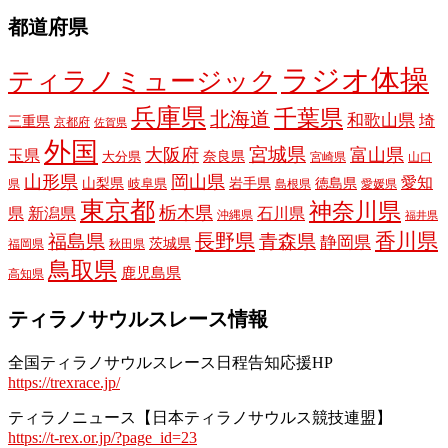
都道府県
ラジオ体操
ティラノミュージック
兵庫県
千葉県
北海道
和歌山県
埼
三重県
京都府
佐賀県
外国
宮城県
大阪府
富山県
玉県
奈良県
大分県
宮崎県
山口
山形県
岡山県
愛知
山梨県
岩手県
徳島県
岐阜県
県
島根県
愛媛県
東京都
神奈川県
栃木県
県
新潟県
石川県
沖縄県
福井県
長野県
香川県
福島県
青森県
静岡県
茨城県
福岡県
秋田県
鳥取県
鹿児島県
高知県
ティラノサウルスレース情報
全国ティラノサウルスレース日程告知応援HP
https://trexrace.jp/
ティラノニュース【日本ティラノサウルス競技連盟】
https://t-rex.or.jp/?page_id=23