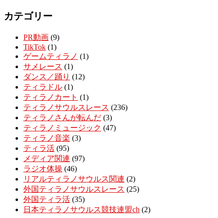
カテゴリー
PR動画
(9)
TikTok
(1)
ゲームティラノ
(1)
サメレース
(1)
ダンス／踊り
(12)
ティラドル
(1)
ティラノカート
(1)
ティラノサウルスレース
(236)
ティラノさんが転んだ
(3)
ティラノミュージック
(47)
ティラノ音楽
(3)
ティラ活
(95)
メディア関連
(97)
ラジオ体操
(46)
リアルティラノサウルス関連
(2)
外国ティラノサウルスレース
(25)
外国ティラ活
(35)
日本ティラノサウルス競技連盟ch
(2)