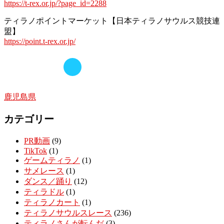
https://t-rex.or.jp/?page_id=2288
ティラノポイントマーケット【日本ティラノサウルス競技連
盟】
https://point.t-rex.or.jp/
鹿児島県
カテゴリー
PR動画
(9)
TikTok
(1)
ゲームティラノ
(1)
サメレース
(1)
ダンス／踊り
(12)
ティラドル
(1)
ティラノカート
(1)
ティラノサウルスレース
(236)
ティラノさんが転んだ
(3)