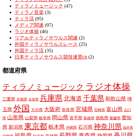
ティラノミュージック
(47)
ティラノ音楽
(3)
ティラ活
(95)
メディア関連
(97)
ラジオ体操
(46)
リアルティラノサウルス関連
(2)
外国ティラノサウルスレース
(25)
外国ティラ活
(35)
日本ティラノサウルス競技連盟ch
(2)
都道府県
ラジオ体操
ティラノミュージック
兵庫県
千葉県
北海道
和歌山県
埼
三重県
京都府
佐賀県
外国
宮城県
大阪府
富山県
玉県
奈良県
大分県
宮崎県
山口
山形県
岡山県
愛知
山梨県
岩手県
徳島県
岐阜県
県
島根県
愛媛県
東京都
神奈川県
栃木県
県
新潟県
石川県
沖縄県
福井県
長野県
香川県
福島県
青森県
静岡県