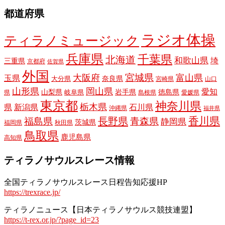
都道府県
ラジオ体操
ティラノミュージック
兵庫県
千葉県
北海道
和歌山県
埼
三重県
京都府
佐賀県
外国
宮城県
大阪府
富山県
玉県
奈良県
大分県
宮崎県
山口
山形県
岡山県
愛知
山梨県
岩手県
徳島県
岐阜県
県
島根県
愛媛県
東京都
神奈川県
栃木県
県
新潟県
石川県
沖縄県
福井県
長野県
香川県
福島県
青森県
静岡県
茨城県
福岡県
秋田県
鳥取県
鹿児島県
高知県
ティラノサウルスレース情報
全国ティラノサウルスレース日程告知応援HP
https://trexrace.jp/
ティラノニュース【日本ティラノサウルス競技連盟】
https://t-rex.or.jp/?page_id=23