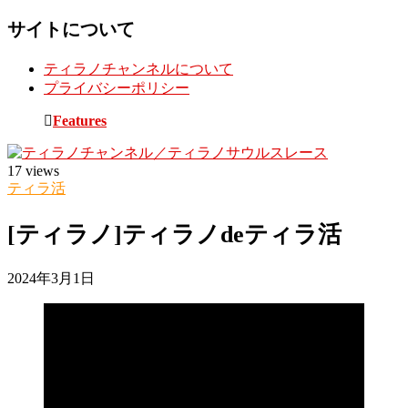
サイトについて
ティラノチャンネルについて
プライバシーポリシー
Toggle
Features
sidebar
&
navigation
17 views
ティラ活
[ティラノ]ティラノdeティラ活
2024年3月1日