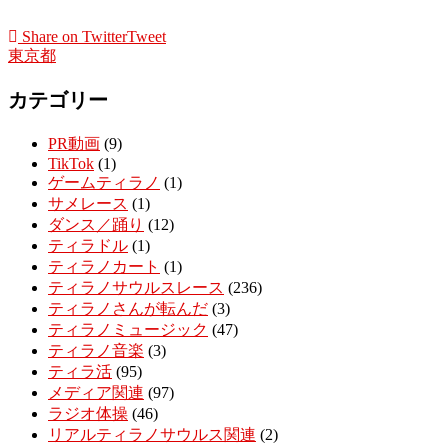
Share on Twitter
Tweet
東京都
カテゴリー
PR動画
(9)
TikTok
(1)
ゲームティラノ
(1)
サメレース
(1)
ダンス／踊り
(12)
ティラドル
(1)
ティラノカート
(1)
ティラノサウルスレース
(236)
ティラノさんが転んだ
(3)
ティラノミュージック
(47)
ティラノ音楽
(3)
ティラ活
(95)
メディア関連
(97)
ラジオ体操
(46)
リアルティラノサウルス関連
(2)