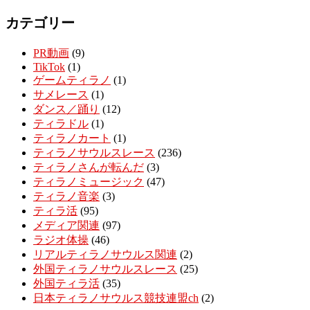
カテゴリー
PR動画
(9)
TikTok
(1)
ゲームティラノ
(1)
サメレース
(1)
ダンス／踊り
(12)
ティラドル
(1)
ティラノカート
(1)
ティラノサウルスレース
(236)
ティラノさんが転んだ
(3)
ティラノミュージック
(47)
ティラノ音楽
(3)
ティラ活
(95)
メディア関連
(97)
ラジオ体操
(46)
リアルティラノサウルス関連
(2)
外国ティラノサウルスレース
(25)
外国ティラ活
(35)
日本ティラノサウルス競技連盟ch
(2)