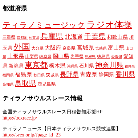
都道府県
ラジオ体操
ティラノミュージック
兵庫県
千葉県
北海道
和歌山県
埼
三重県
京都府
佐賀県
外国
宮城県
大阪府
富山県
玉県
奈良県
大分県
宮崎県
山口
山形県
岡山県
愛知
山梨県
岩手県
徳島県
岐阜県
県
島根県
愛媛県
東京都
神奈川県
栃木県
県
新潟県
石川県
沖縄県
福井県
長野県
香川県
福島県
青森県
静岡県
茨城県
福岡県
秋田県
鳥取県
鹿児島県
高知県
ティラノサウルスレース情報
全国ティラノサウルスレース日程告知応援HP
https://trexrace.jp/
ティラノニュース【日本ティラノサウルス競技連盟】
https://t-rex.or.jp/?page_id=23