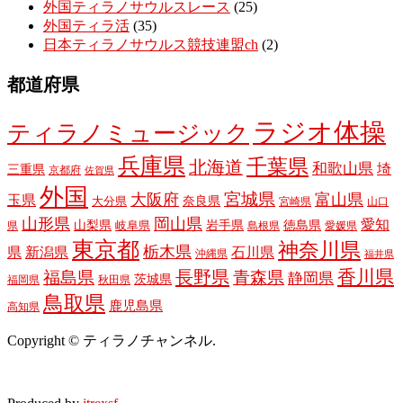
外国ティラノサウルスレース
(25)
外国ティラ活
(35)
日本ティラノサウルス競技連盟ch
(2)
都道府県
ラジオ体操
ティラノミュージック
兵庫県
千葉県
北海道
和歌山県
埼
三重県
京都府
佐賀県
外国
宮城県
大阪府
富山県
玉県
奈良県
大分県
宮崎県
山口
山形県
岡山県
愛知
山梨県
岩手県
徳島県
岐阜県
県
島根県
愛媛県
東京都
神奈川県
栃木県
県
新潟県
石川県
沖縄県
福井県
長野県
香川県
福島県
青森県
静岡県
茨城県
福岡県
秋田県
鳥取県
鹿児島県
高知県
Copyright © ティラノチャンネル.