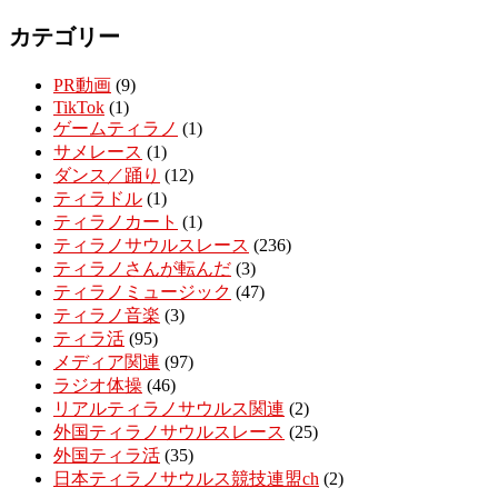
カテゴリー
PR動画
(9)
TikTok
(1)
ゲームティラノ
(1)
サメレース
(1)
ダンス／踊り
(12)
ティラドル
(1)
ティラノカート
(1)
ティラノサウルスレース
(236)
ティラノさんが転んだ
(3)
ティラノミュージック
(47)
ティラノ音楽
(3)
ティラ活
(95)
メディア関連
(97)
ラジオ体操
(46)
リアルティラノサウルス関連
(2)
外国ティラノサウルスレース
(25)
外国ティラ活
(35)
日本ティラノサウルス競技連盟ch
(2)