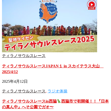
ティラノサウルスレース
ティラノサウルスレースJAPAN１ in スカイテラス大山
2025/4/12
2025年4月12日
ティラノサウルスレース
,
ラジオ体操
ティラノサウルスレースin西脇
西脇市で初開催！！『日本
の真ん中』へそ公園でガオ〜