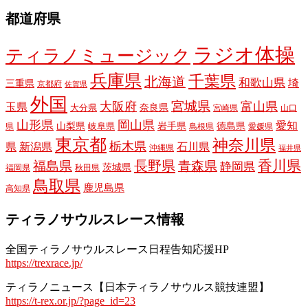
都道府県
ラジオ体操
ティラノミュージック
兵庫県
千葉県
北海道
和歌山県
埼
三重県
京都府
佐賀県
外国
宮城県
大阪府
富山県
玉県
奈良県
大分県
宮崎県
山口
山形県
岡山県
愛知
山梨県
岩手県
徳島県
岐阜県
県
島根県
愛媛県
東京都
神奈川県
栃木県
県
新潟県
石川県
沖縄県
福井県
長野県
香川県
福島県
青森県
静岡県
茨城県
福岡県
秋田県
鳥取県
鹿児島県
高知県
ティラノサウルスレース情報
全国ティラノサウルスレース日程告知応援HP
https://trexrace.jp/
ティラノニュース【日本ティラノサウルス競技連盟】
https://t-rex.or.jp/?page_id=23