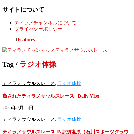
サイトについて
ティラノチャンネルについて
プライバシーポリシー
Toggle
Features
sidebar
&
navigation
Tag /
ラジオ体操
ティラノサウルスレース
,
ラジオ体操
癒されたティラノサウルスレース | Daily Vlog
2026年7月15日
ティラノサウルスレース
,
ラジオ体操
ティラノサウルスレース IN那須塩原（石川スポーツグラウ