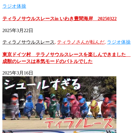
ラジオ体操
ティラノサウルスレースin いわき豊間海岸 20250322
2025年3月22日
ティラノサウルスレース
,
ティラノさんが転んだ
,
ラジオ体操
東京ドイツ村 テラノサウルスレースを楽しんできました
成獣のレースは本気モードのバトルでした
2025年3月16日