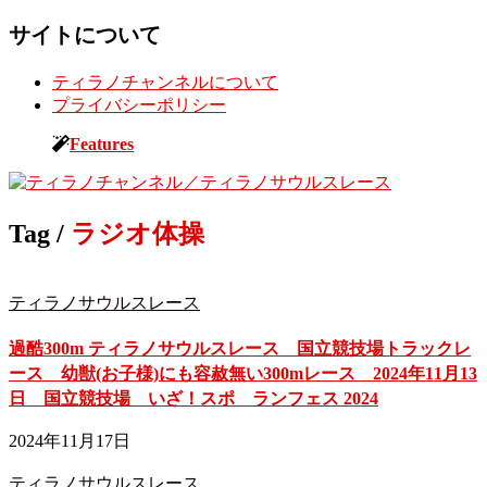
サイトについて
ティラノチャンネルについて
プライバシーポリシー
Toggle
Features
sidebar
&
navigation
Tag /
ラジオ体操
ティラノサウルスレース
過酷300m ティラノサウルスレース 国立競技場トラックレ
ース 幼獣(お子様)にも容赦無い300mレース 2024年11月13
日 国立競技場 いざ！スポ ランフェス 2024
2024年11月17日
ティラノサウルスレース