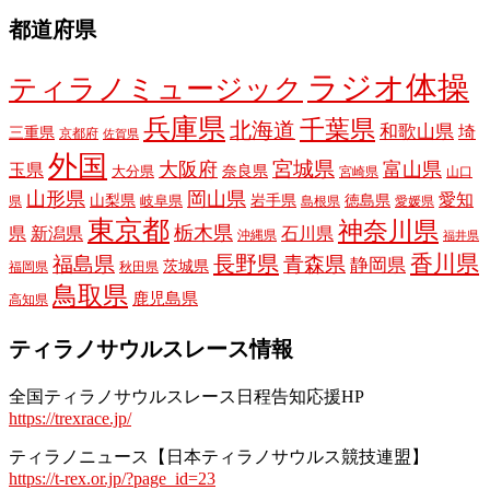
都道府県
ラジオ体操
ティラノミュージック
兵庫県
千葉県
北海道
和歌山県
埼
三重県
京都府
佐賀県
外国
宮城県
大阪府
富山県
玉県
奈良県
大分県
宮崎県
山口
山形県
岡山県
愛知
山梨県
岩手県
徳島県
岐阜県
県
島根県
愛媛県
東京都
神奈川県
栃木県
県
新潟県
石川県
沖縄県
福井県
長野県
香川県
福島県
青森県
静岡県
茨城県
福岡県
秋田県
鳥取県
鹿児島県
高知県
ティラノサウルスレース情報
全国ティラノサウルスレース日程告知応援HP
https://trexrace.jp/
ティラノニュース【日本ティラノサウルス競技連盟】
https://t-rex.or.jp/?page_id=23