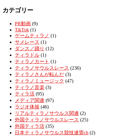
カテゴリー
PR動画
(9)
TikTok
(1)
ゲームティラノ
(1)
サメレース
(1)
ダンス／踊り
(12)
ティラドル
(1)
ティラノカート
(1)
ティラノサウルスレース
(236)
ティラノさんが転んだ
(3)
ティラノミュージック
(47)
ティラノ音楽
(3)
ティラ活
(95)
メディア関連
(97)
ラジオ体操
(46)
リアルティラノサウルス関連
(2)
外国ティラノサウルスレース
(25)
外国ティラ活
(35)
日本ティラノサウルス競技連盟ch
(2)