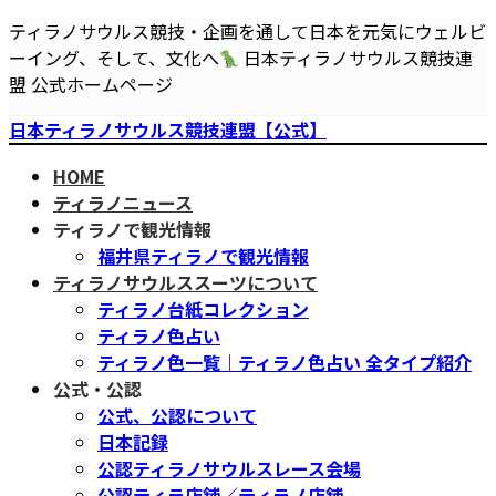
コ
ナ
ティラノサウルス競技・企画を通して日本を元気にウェルビ
ン
ビ
ーイング、そして、文化へ
日本ティラノサウルス競技連
テ
ゲ
盟 公式ホームページ
ン
ー
日本ティラノサウルス競技連盟【公式】
ツ
シ
へ
ョ
HOME
ス
ン
ティラノニュース
キ
に
ティラノで観光情報
ッ
移
福井県ティラノで観光情報
プ
動
ティラノサウルススーツについて
ティラノ台紙コレクション
ティラノ色占い
ティラノ色一覧｜ティラノ色占い 全タイプ紹介
公式・公認
公式、公認について
日本記録
公認ティラノサウルスレース会場
公認ティラ店舗／ティラノ店舗