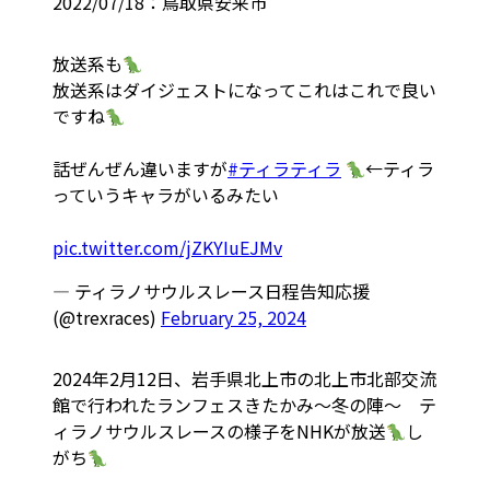
2022/07/18：鳥取県安来市
放送系も
放送系はダイジェストになってこれはこれで良い
ですね
話ぜんぜん違いますが
#ティラティラ
←ティラ
っていうキャラがいるみたい
pic.twitter.com/jZKYIuEJMv
— ティラノサウルスレース日程告知応援
(@trexraces)
February 25, 2024
2024年2月12日、岩手県北上市の北上市北部交流
館で行われたランフェスきたかみ～冬の陣～ テ
ィラノサウルスレースの様子をNHKが放送
し
がち