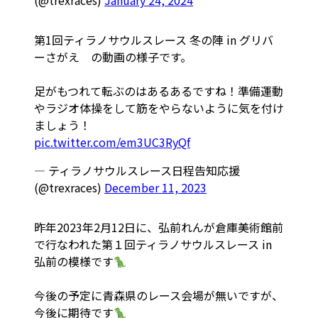
(@trexraces)
January 24, 2024
第1回ティラノサウルスレース 冬の陣 in グリバ
ーさがえ の動画の様子です。
足がもつれて転ぶのはあるあるですね！準備運動
やラジオ体操をして筋をやらないように気を付け
ましょう！
pic.twitter.com/em3UC3RyQf
— ティラノサウルスレース日程告知応援
(@trexraces)
December 11, 2023
昨年2023年2月12日に、弘前れんが倉庫美術館前
で行なわれた第１回ティラノサウルスレース in
弘前の模様です
今後の予定に青森県のレース会場が無いですが、
今後に期待です