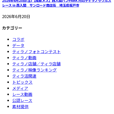
2026年6月20日(土)【成獣メス】西入間バンPARK 内のティラノサウルス
レース in 西入間 サンロード商店街 埼玉県坂戸市
2026年6月20日
カテゴリー
コラボ
データ
ティラノフォトコンテスト
ティラノ動画
ティラノ店舗／ティラ店舗
ティラノ映像ランキング
ティラ活関連
トピックス
メディア
レース動画
公認レース
素材提供