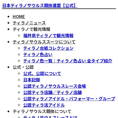
コ
ナ
日本ティラノサウルス競技連盟【公式】
ン
ビ
HOME
テ
ゲ
ティラノニュース
ン
ー
ティラノで観光情報
ツ
シ
福井県ティラノで観光情報
へ
ョ
ティラノサウルススーツについて
ス
ン
ティラノ台紙コレクション
キ
に
ティラノ色占い
ッ
移
ティラノ色一覧｜ティラノ色占い 全タイプ紹介
プ
動
公式・公認
公式、公認について
日本記録
公認ティラノサウルスレース会場
公認ティラ店舗／ティラノ店舗
公認ティラノアイドル・パフォーマー・グループ
公認ティラ活アイドル
ティラノサウルス競技について
ティラノサウルスレースとは