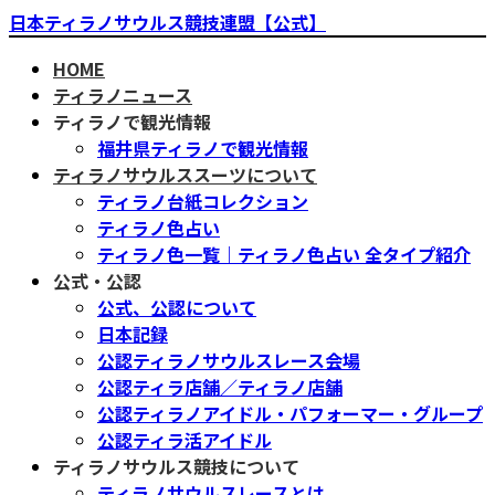
コ
ナ
日本ティラノサウルス競技連盟【公式】
ン
ビ
HOME
テ
ゲ
ティラノニュース
ン
ー
ティラノで観光情報
ツ
シ
福井県ティラノで観光情報
へ
ョ
ティラノサウルススーツについて
ス
ン
ティラノ台紙コレクション
キ
に
ティラノ色占い
ッ
移
ティラノ色一覧｜ティラノ色占い 全タイプ紹介
プ
動
公式・公認
公式、公認について
日本記録
公認ティラノサウルスレース会場
公認ティラ店舗／ティラノ店舗
公認ティラノアイドル・パフォーマー・グループ
公認ティラ活アイドル
ティラノサウルス競技について
ティラノサウルスレースとは