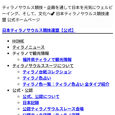
コ
ナ
ティラノサウルス競技・企画を通して日本を元気にウェルビ
ン
ビ
ーイング、そして、文化へ🦖 日本ティラノサウルス競技連
テ
ゲ
盟 公式ホームページ
ン
ー
日本ティラノサウルス競技連盟【公式】
ツ
シ
へ
ョ
HOME
ス
ン
ティラノニュース
キ
に
ティラノで観光情報
ッ
移
福井県ティラノで観光情報
プ
動
ティラノサウルススーツについて
ティラノ台紙コレクション
ティラノ色占い
ティラノ色一覧｜ティラノ色占い 全タイプ紹介
公式・公認
公式、公認について
日本記録
公認ティラノサウルスレース会場
公認ティラ店舗／ティラノ店舗